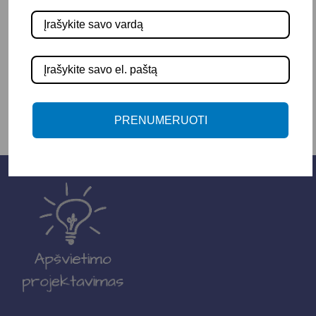
-
+
Į KREPŠELĮ
PRENUMERUOTI