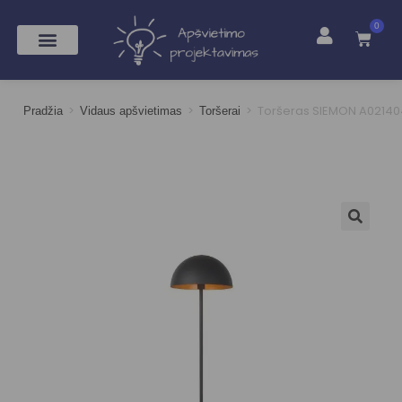
0
>
>
>
Toršeras SIEMON A02140
Pradžia
Vidaus apšvietimas
Toršerai