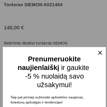
Toršeras SIEMON A021404
146,00
€
Išskirtinio dizaino toršeras SIEMON.
Maksimali galia: 40 W
Prenumeruokite
Cokolis: E27
naujienlaiškį
ir gaukite
Maitinimo įtampa: 230 V
Aukštis: 1600 mm
-5 % nuolaidą savo
Diametras: 350 mm
užsakymui!
Korpuso spalva: Juoda
Taip pat pirmieji sužinosite apšvietimo naujienas,
Atsparumas drėgmei: IP20
šviestuvų apžvalgas ir tendencijas!
Pristatymo terminas: 25-30 d. d