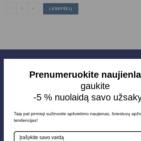
-
+
Į KREPŠELĮ
Prenumeruokite naujienla
gaukite
-5 % nuolaidą savo užsak
Taip pat pirmieji sužinosite apšvietimo naujienas, šviestuvų apžv
tendencijas!
Parduotuvė