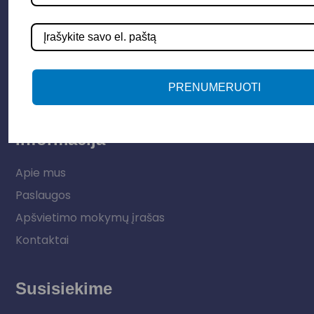
Apšvietimo sistemos
Elektros instaliacija
Lauko šviestuvai
LED juostos
PRENUMERUOTI
Vidaus apšvietimas
Informacija
Apie mus
Paslaugos
Apšvietimo mokymų įrašas
Kontaktai
Susisiekime