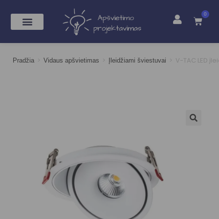
0
>
>
>
V-TAC LED įle
Pradžia
Vidaus apšvietimas
Įleidžiami šviestuvai