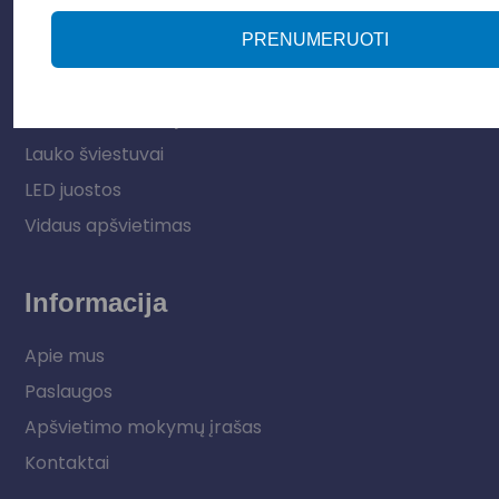
Parduotuvė
PRENUMERUOTI
Apšvietimo sistemos
Elektros instaliacija
Lauko šviestuvai
LED juostos
Vidaus apšvietimas
Informacija
Apie mus
Paslaugos
Apšvietimo mokymų įrašas
Kontaktai