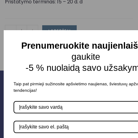
Pristatymo terminas: 15 – 20 d. d
-
+
Į KREPŠELĮ
Prenumeruokite naujienlaiš
gaukite
-5 % nuolaidą savo užsakym
Taip pat pirmieji sužinosite apšvietimo naujienas, šviestuvų apžv
tendencijas!