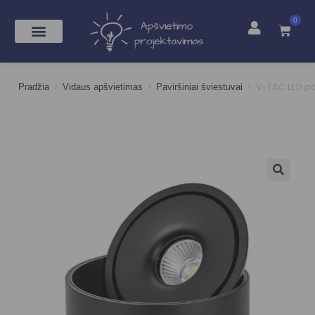
0
>
>
>
V-TAC LED pa
Pradžia
Vidaus apšvietimas
Paviršiniai šviestuvai