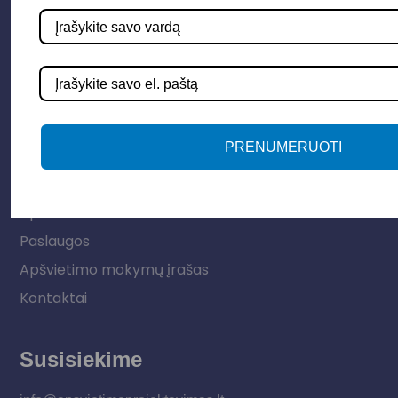
Elektros instaliacija
Lauko šviestuvai
LED juostos
Vidaus apšvietimas
PRENUMERUOTI
Informacija
Apie mus
Paslaugos
Apšvietimo mokymų įrašas
Kontaktai
Susisiekime