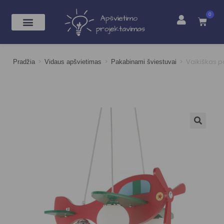
0
>
>
>
Vaikiškas 
Pradžia
Vidaus apšvietimas
Pakabinami šviestuvai