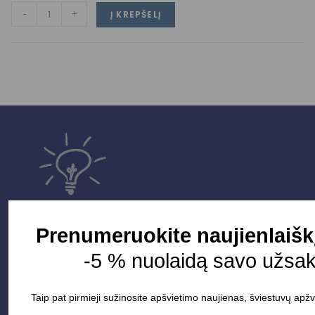
-
+
Į KREPŠELĮ
Prenumeruokite naujienlaišk
-5 % nuolaidą savo užsa
Parduotuvė
Taip pat pirmieji sužinosite apšvietimo naujienas, šviestuvų apžv
Apšvietimo sistemos