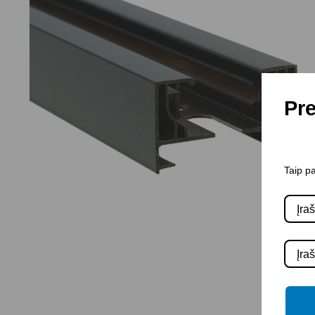
Pre
Taip pa