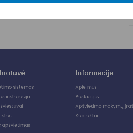
duotuvė
Informacija
etimo sistemos
Apie mus
os instaliacija
Paslaugos
šviestuvai
Apšvietimo mokymų įra
ostos
Kontaktai
s apšvietimas