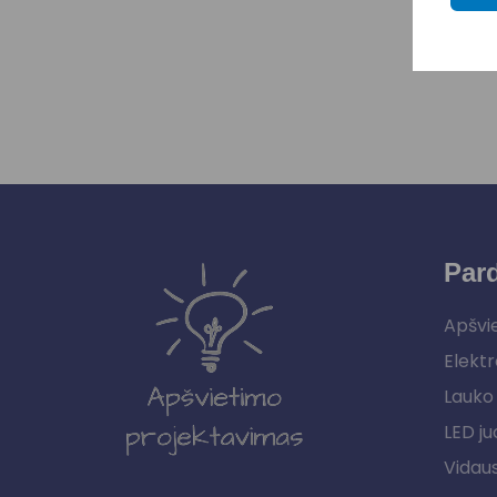
Par
Apšvi
Elektr
Lauko 
LED ju
Vidau