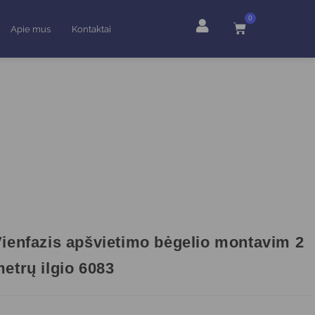
0
Apie mus
Kontaktai
ienfazis apšvietimo bėgelio montavim 2
etrų ilgio 6083