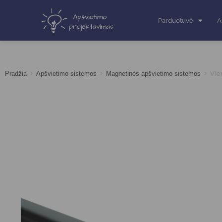
Parduotuvė
A
>
>
>
Vie
Pradžia
Apšvietimo sistemos
Magnetinės apšvietimo sistemos