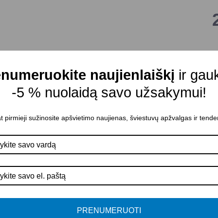
V
–
numeruokite naujienlaiškį
ir gau
v
-5 % nuolaidą savo užsakymui!
M
I
t pirmieji sužinosite apšvietimo naujienas, šviestuvų apžvalgas ir tende
P
A
K
A
P
PRENUMERUOTI