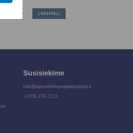
-
+
Į KREPŠELĮ
Susisiekime
info@apsvietimoprojektavimas.lt
+3706 279 7213
šas