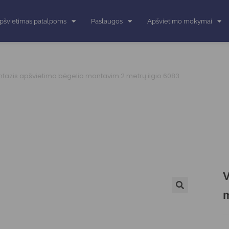
pšvietimas patalpoms
Paslaugos
Apšvietimo mokymai
nfazis apšvietimo bėgelio montavim 2 metrų ilgio 6083
V
m