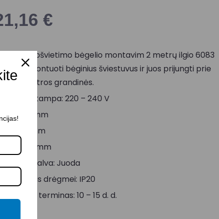
21,16
€
ienfazis apšvietimo bėgelio montavim 2 metrų ilgio 6083
 skirtas montuoti bėginius šviestuvus ir juos prijungti prie
kite
ienos elektros grandinės.
aitinimo įtampa: 220 – 240 V
lgis: 2000 mm
ncijas!
lotis: 34 mm
ukštis: 20 mm
orpuso spalva: Juoda
tsparumas drėgmei: IP20
ristatymo terminas: 10 – 15 d. d.