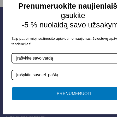
Prenumeruokite naujienlaiš
gaukite
-5 % nuolaidą savo užsakym
Taip pat pirmieji sužinosite apšvietimo naujienas, šviestuvų apžv
tendencijas!
Parduotuvė
Apšvietimo sistemos
Elektros instaliacija
PRENUMERUOTI
Lauko šviestuvai
LED juostos