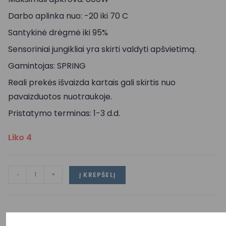
Darbo aplinka nuo: -20 iki 70 C
Santykinė drėgmė iki 95%
Sensoriniai jungikliai yra skirti valdyti apšvietimą.
Gamintojas: SPRING
Reali prekės išvaizda kartais gali skirtis nuo
pavaizduotos nuotraukoje.
Pristatymo terminas: 1-3 d.d.
Liko 4
-
+
Į KREPŠELĮ