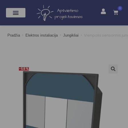
0
>
>
>
Vienpolis sensorinis jun
Pradžia
Elektros instaliacija
Jungikliai
-58%