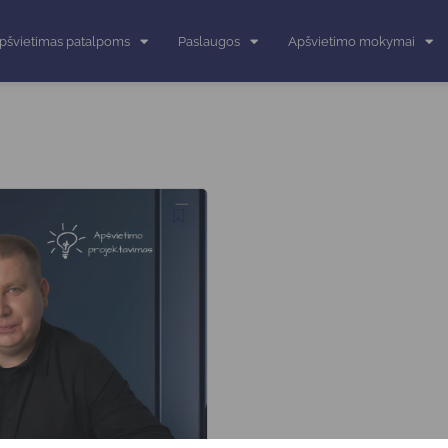
pšvietimas patalpoms
Paslaugos
Apšvietimo mokymai