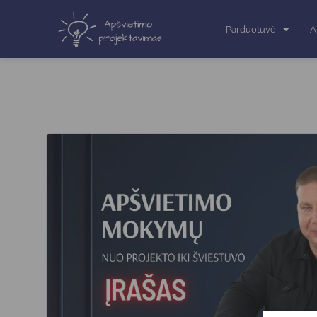
Parduotuvė
A