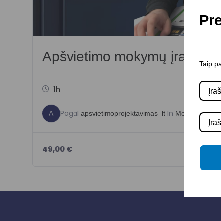
Pre
Apšvietimo mokymų įrašas
Taip pa
1h
Pagal
In
A
apsvietimoprojektavimas_lt
Mokymai
49,00
€