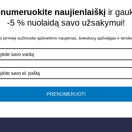
numeruokite naujienlaiškį
ir gau
-5 % nuolaidą savo užsakymui!
t pirmieji sužinosite apšvietimo naujienas, šviestuvų apžvalgas ir tende
Į krepšelį
PRENUMERUOTI