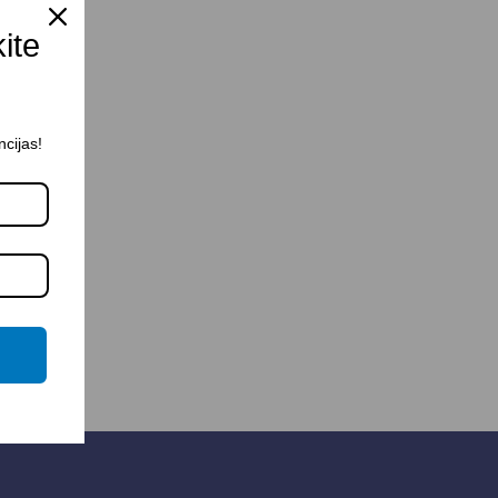
kite
ncijas!