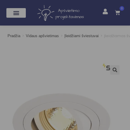
0
>
>
>
Įleidžiamas š
Pradžia
Vidaus apšvietimas
Įleidžiami šviestuvai