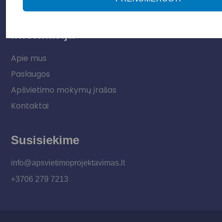
Vidaus apšvietimas
Informacija
Apie mus
Paslaugos
Apšvietimo mokymų įrašas
Kontaktai
Susisiekime
info@apsvietimoprojektavimas.lt
+3706 279 7213