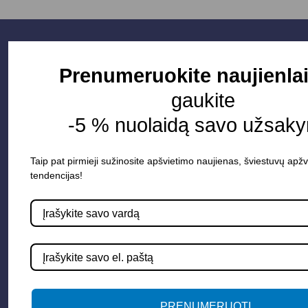
Prenumeruokite naujienlai
gaukite
-5 % nuolaidą savo užsaky
Taip pat pirmieji sužinosite apšvietimo naujienas, šviestuvų apžv
tendencijas!
Parduotuvė
Apšvietimo sistemos
Elektros instaliacija
Lauko šviestuvai
LED juostos
PRENUMERUOTI