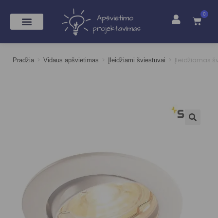
0
>
>
>
Įleidžiamas š
Pradžia
Vidaus apšvietimas
Įleidžiami šviestuvai