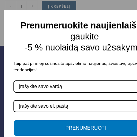
-
+
Į KREPŠELĮ
Prenumeruokite naujienlaiš
gaukite
-5 % nuolaidą savo užsakym
Taip pat pirmieji sužinosite apšvietimo naujienas, šviestuvų apžv
tendencijas!
Parduotuvė
PRENUMERUOTI
Apšvietimo sistemos