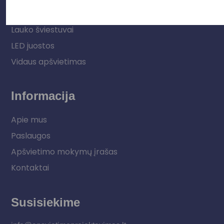
Elektros instaliacija
Lauko šviestuvai
LED juostos
Vidaus apšvietimas
Informacija
Apie mus
Paslaugos
Apšvietimo mokymų įrašas
Kontaktai
Susisiekime