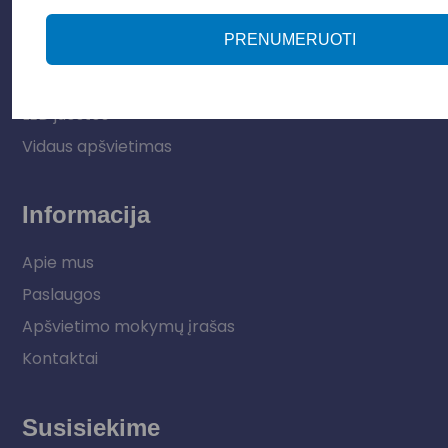
Apšvietimo sistemos
PRENUMERUOTI
Elektros instaliacija
Lauko šviestuvai
LED juostos
Vidaus apšvietimas
Informacija
Apie mus
Paslaugos
Apšvietimo mokymų įrašas
Kontaktai
Susisiekime