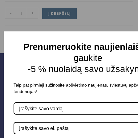
-
+
Į KREPŠELĮ
Prenumeruokite naujienlai
gaukite
-5 % nuolaidą savo užsaky
Taip pat pirmieji sužinosite apšvietimo naujienas, šviestuvų apžv
tendencijas!
Parduotuvė