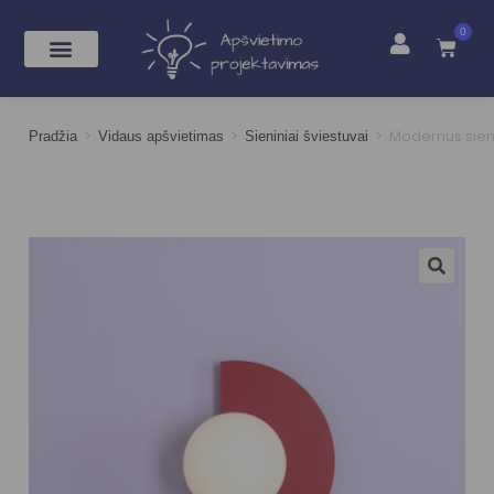
0
>
>
>
Modernus sien
Pradžia
Vidaus apšvietimas
Sieniniai šviestuvai