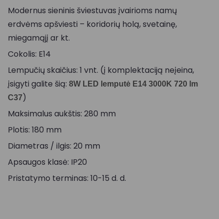
Modernus sieninis šviestuvas įvairioms namų
erdvėms apšviesti – koridorių holą, svetainę,
miegamąjį ar kt.
Cokolis: E14
Lempučių skaičius: 1 vnt. (į komplektaciją neįeina,
įsigyti galite šią:
8W LED lemputė E14 3000K 720 lm
)
C37
Maksimalus aukštis: 280 mm
Plotis: 180 mm
Diametras / ilgis: 20 mm
Apsaugos klasė: IP20
Pristatymo terminas: 10-15 d. d.