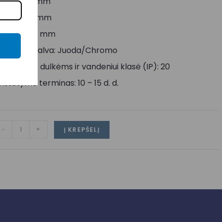
lotis: 380 mm
toris: 380 mm
ukštis: 140 mm
orpuso spalva: Juoda/Chromo
tsparumo dulkėms ir vandeniui klasė (IP): 20
ristatymo terminas: 10 – 15 d. d.
-
+
Į KREPŠELĮ