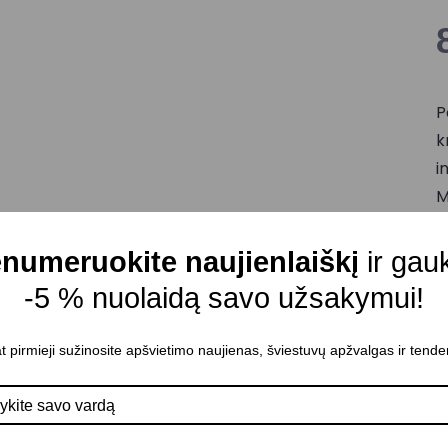
P
k
i
M
C
numeruokite naujienlaiškį
ir gau
L
n
-5 % nuolaidą savo užsakymui!
2
M
t pirmieji sužinosite apšvietimo naujienas, šviestuvų apžvalgas ir tende
M
M