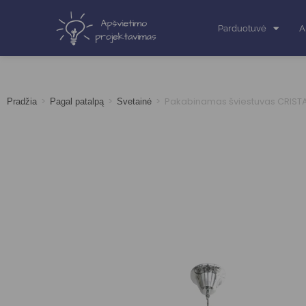
Parduotuvė
A
>
>
>
Pakabinamas šviestuvas CRISTA
Pradžia
Pagal patalpą
Svetainė