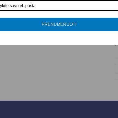
P
S
A
PRENUMERUOTI
K
A
P