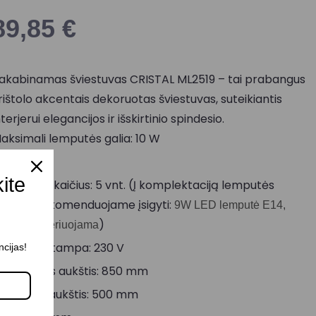
89,85
€
akabinamas šviestuvas CRISTAL ML2519 – tai prabangus
rištolo akcentais dekoruotas šviestuvas, suteikiantis
nterjerui elegancijos ir išskirtinio spindesio.
aksimali lemputės galia: 10 W
okolis: E14
kite
empučių skaičius: 5 vnt. (Į komplektaciją lemputės
eįeina, rekomenduojame įsigyti:
9W LED lemputė E14,
)
700K, dimeriuojama
aitinimo įtampa: 230 V
ncijas!
aksimalus aukštis: 850 mm
inimalus aukštis: 500 mm