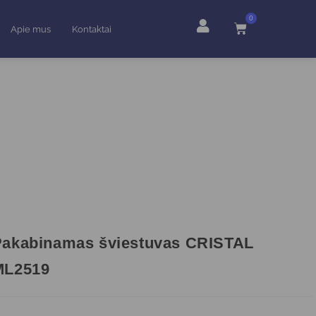
0
Apie mus
Kontaktai
Pakabinamas šviestuvas CRISTAL
ML2519