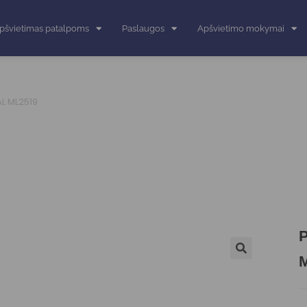
pšvietimas patalpoms
Paslaugos
Apšvietimo mokymai
L ML2519