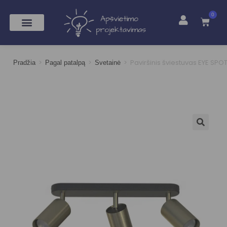
0
>
>
>
Paviršinis šviestuvas EYE SPOT
Pradžia
Pagal patalpą
Svetainė