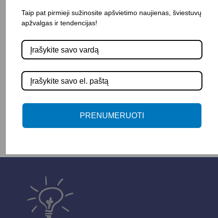
Taip pat pirmieji sužinosite apšvietimo naujienas, šviestuvų
apžvalgas ir tendencijas!
Pasirinkite savybę
SPALVA
-
+
Į KREPŠELĮ
PRENUMERUOTI