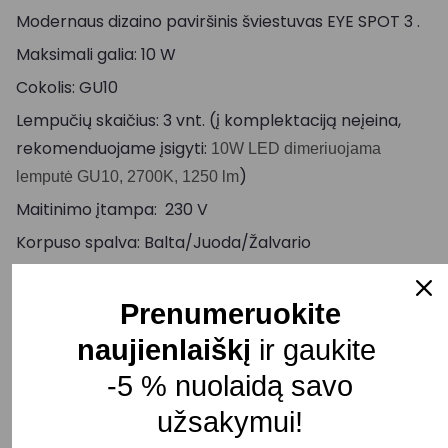
Modernaus dizaino paviršinis šviestuvas EYE SPOT 3 .
Maksimali galia: 10 W
Cokolis: GU10
Lempučių skaičius: 3 vnt. (į komplektaciją neįeina,
rekomenduojame įsigyti:
10W LED dimeriuojama
)
lemputė GU10, 2700K, 1250 lm
Maitinimo įtampa: 230 V
Korpuso spalva: Balta/Juoda/Žalvario
Pagrindo ilgis: 330 mm
Ilgis: 330 – 485 mm
Prenumeruokite
Plotis: 80 -160 mm
naujienlaiškį
ir gaukite
Šviesos kryptis: Reguliuojama
-5 % nuolaidą savo
Atsparumas drėgmei: IP20
užsakymui!
Pristatymo terminas: 15 – 30 d. d.