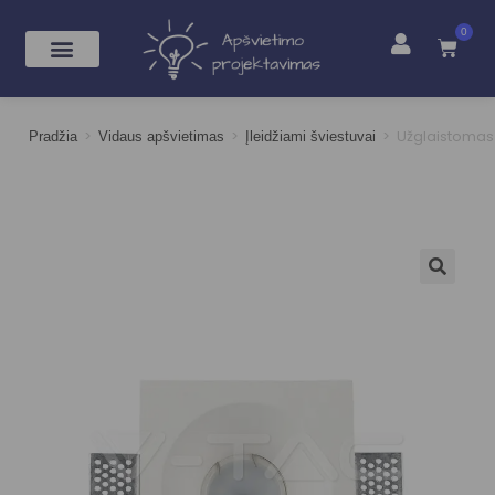
0
>
>
>
Užglaistomas 
Pradžia
Vidaus apšvietimas
Įleidžiami šviestuvai