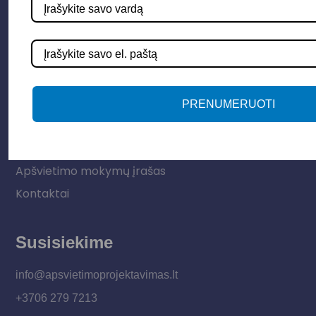
LED juostos
Vidaus apšvietimas
Informacija
PRENUMERUOTI
Apie mus
Paslaugos
Apšvietimo mokymų įrašas
Kontaktai
Susisiekime
info@apsvietimoprojektavimas.lt
+3706 279 7213