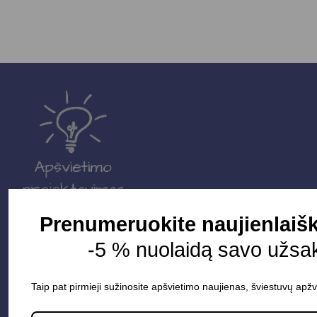
Prenumeruokite naujienlaišk
Parduotuvė
-5 % nuolaidą savo užsa
Apšvietimo sistemos
Taip pat pirmieji sužinosite apšvietimo naujienas, šviestuvų apžv
Elektros instaliacija
Lauko šviestuvai